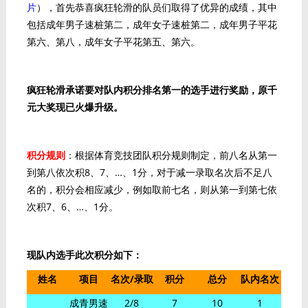
片
），首先恭喜疯狂轮滑的队员们取得了优异的成绩，其中
包括成年男子速桩第二，成年女子速桩第二，成年男子平花
第六、第八，成年女子平花第五、第六。
疯狂轮滑承诺要对队内积分排名第一的选手进行奖励，原千
元大奖现已火爆升级。
积分规则
：根据体育竞技团队积分规则制定，前八名从第一
到第八依次积8、7、…、1分，对于减一录取名次后不足八
名的，积分会相应减少，例如取前七名，则从第一到第七依
次积7、6、…、1分。
现队内选手此次积分如下：
姓名
项目
名次/录取
积分
总分
队内名次
成青男速
2/8
7
10
1