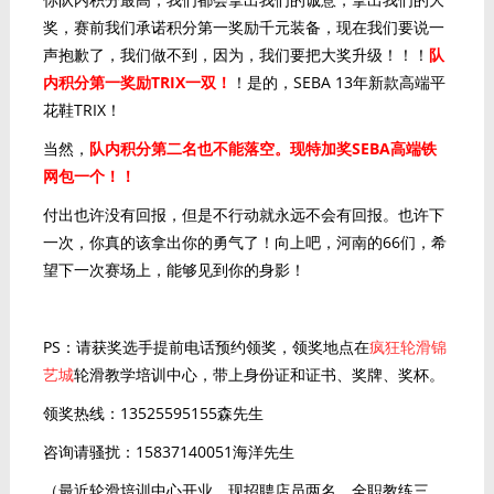
奖，赛前我们承诺积分第一奖励千元装备，现在我们要说一
声抱歉了，我们做不到，因为，我们要把大奖升级！！！
队
内积分第一奖励TRIX一双！
！是的，SEBA 13年新款高端平
花鞋TRIX！
当然，
队内积分第二名也不能落空。现特加奖SEBA高端铁
网包一个！！
付出也许没有回报，但是不行动就永远不会有回报。也许下
一次，你真的该拿出你的勇气了！向上吧，河南的66们，希
望下一次赛场上，能够见到你的身影！
PS：请获奖选手提前电话预约领奖，领奖地点在
疯狂轮滑锦
艺城
轮滑教学培训中心，带上身份证和证书、奖牌、奖杯。
领奖热线：13525595155森先生
咨询请骚扰：15837140051海洋先生
（最近轮滑培训中心开业，现招聘店员两名，全职教练三