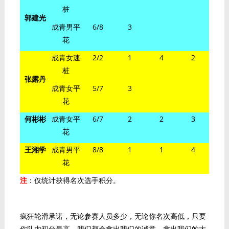
桩
郭建光
成青男平
6/8
3
花
成青女速
2/2
1
4
2
桩
张露丹
成青女平
5/7
3
花
何彬彬
成青女平
6/7
2
2
3
花
王湘学
成青男平
8/8
1
1
4
花
注
：仅统计获得名次选手积分。
疯狂轮滑承诺，无论参赛人员多少，无论你名次高低，只要
你队内积分最高，我们都会拿出我们的诚意，拿出我们的大